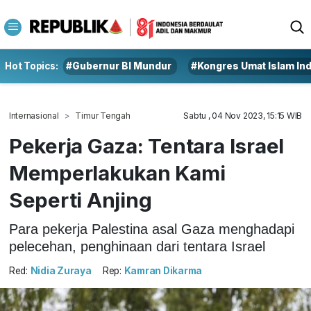
Hot Topics:
#Gubernur BI Mundur
#Kongres Umat Islam In
Internasional
Timur Tengah
Sabtu , 04 Nov 2023, 15:15 WIB
Pekerja Gaza: Tentara Israel
Memperlakukan Kami
Seperti Anjing
Para pekerja Palestina asal Gaza menghadapi
pelecehan, penghinaan dari tentara Israel
Red:
Nidia Zuraya
Rep:
Kamran Dikarma