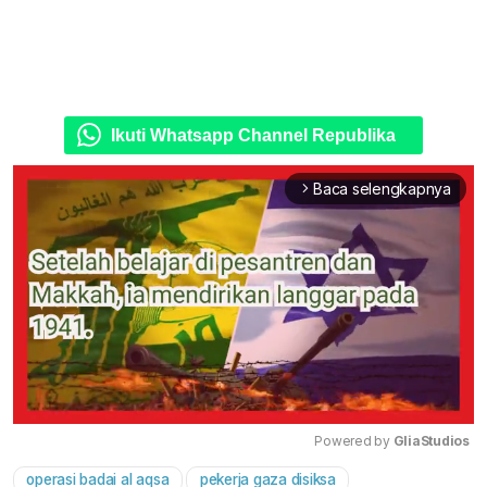
Ikuti Whatsapp Channel Republika
Baca selengkapnya
arrow_forward_ios
Powered by 
GliaStudios
operasi badai al aqsa
pekerja gaza disiksa