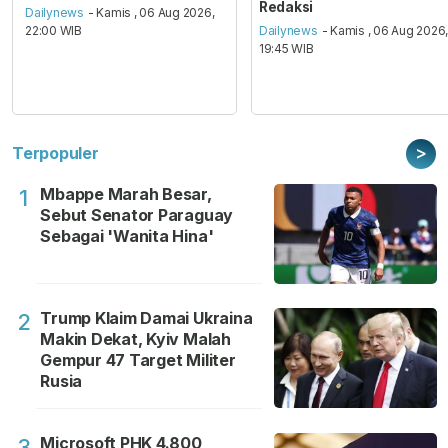
Redaksi
Dailynews
- Kamis , 06 Aug 2026,
22:00 WIB
Dailynews
- Kamis , 06 Aug 2026
19:45 WIB
>
Terpopuler
Mbappe Marah Besar,
1
Sebut Senator Paraguay
Sebagai 'Wanita Hina'
Trump Klaim Damai Ukraina
2
Makin Dekat, Kyiv Malah
Gempur 47 Target Militer
Rusia
Microsoft PHK 4.800
3