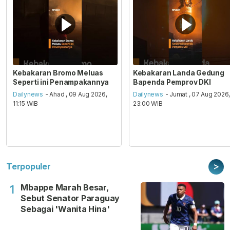
Kebakaran Bromo Meluas
Kebakaran Landa Gedung
Seperti ini Penampakannya
Bapenda Pemprov DKI
Dailynews
- Ahad , 09 Aug 2026,
Dailynews
- Jumat , 07 Aug 2026
11:15 WIB
23:00 WIB
>
Terpopuler
Mbappe Marah Besar,
1
Sebut Senator Paraguay
Sebagai 'Wanita Hina'