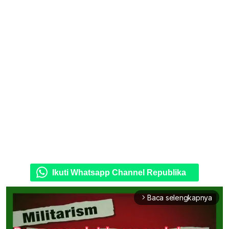
Ikuti Whatsapp Channel Republika
Baca selengkapnya
arrow_forward_ios