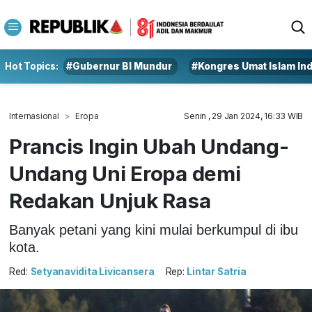
Hot Topics:
#Gubernur BI Mundur
#Kongres Umat Islam In
Internasional
Eropa
Senin , 29 Jan 2024, 16:33 WIB
Prancis Ingin Ubah Undang-
Undang Uni Eropa demi
Redakan Unjuk Rasa
Banyak petani yang kini mulai berkumpul di ibu
kota.
Red:
Setyanavidita Livicansera
Rep:
Lintar Satria