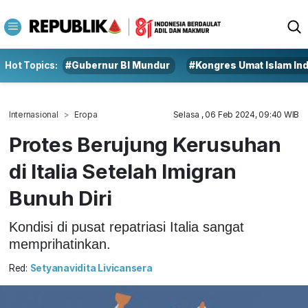
Hot Topics:
#Gubernur BI Mundur
#Kongres Umat Islam In
Internasional
Eropa
Selasa , 06 Feb 2024, 09:40 WIB
Protes Berujung Kerusuhan
di Italia Setelah Imigran
Bunuh Diri
Kondisi di pusat repatriasi Italia sangat
memprihatinkan.
Red:
Setyanavidita Livicansera