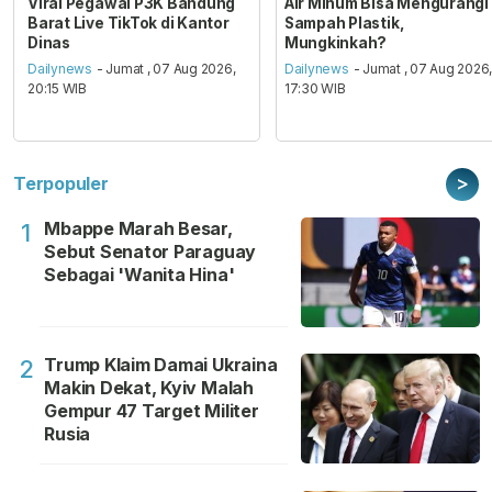
Viral Pegawai P3K Bandung
Air Minum Bisa Mengurangi
Barat Live TikTok di Kantor
Sampah Plastik,
Dinas
Mungkinkah?
Dailynews
- Jumat , 07 Aug 2026,
Dailynews
- Jumat , 07 Aug 2026
20:15 WIB
17:30 WIB
>
Terpopuler
Mbappe Marah Besar,
1
Sebut Senator Paraguay
Sebagai 'Wanita Hina'
Trump Klaim Damai Ukraina
2
Makin Dekat, Kyiv Malah
Gempur 47 Target Militer
Rusia