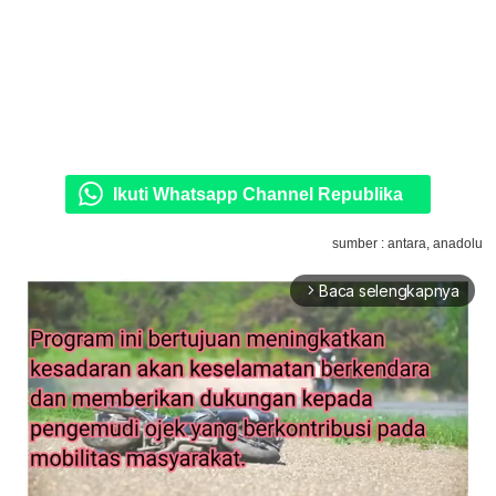
Ikuti Whatsapp Channel Republika
sumber : antara, anadolu
Baca selengkapnya
arrow_forward_ios