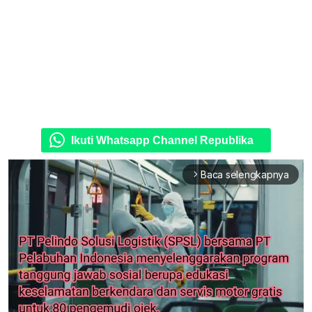
Ikuti Whatsapp Channel Republika
Baca selengkapnya
arrow_forward_ios