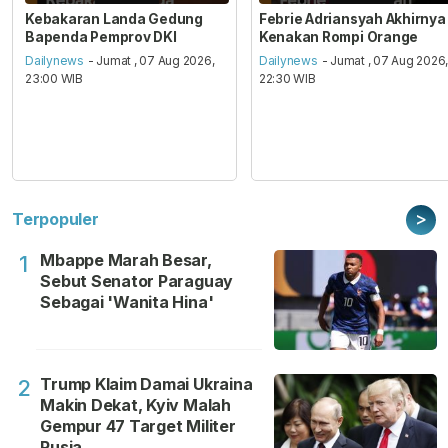
Kebakaran Landa Gedung
Febrie Adriansyah Akhirnya
Bapenda Pemprov DKI
Kenakan Rompi Orange
Dailynews
- Jumat , 07 Aug 2026,
Dailynews
- Jumat , 07 Aug 2026
23:00 WIB
22:30 WIB
>
Terpopuler
Mbappe Marah Besar,
1
Sebut Senator Paraguay
Sebagai 'Wanita Hina'
Trump Klaim Damai Ukraina
2
Makin Dekat, Kyiv Malah
Gempur 47 Target Militer
Rusia