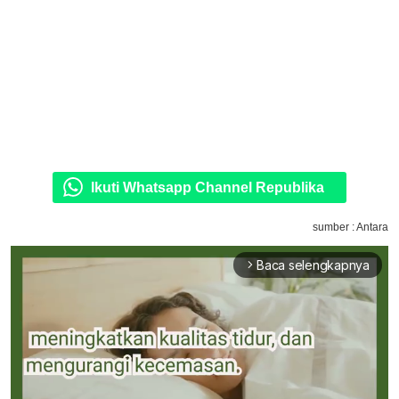
Ikuti Whatsapp Channel Republika
sumber : Antara
Baca selengkapnya
arrow_forward_ios