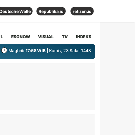
Deutsche Welle
Republika.id
retizen.id
AL
ESGNOW
VISUAL
TV
INDEKS
Maghrib
17:58 WIB
| Kamis, 23 Safar 1448