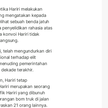
tika Hariri melakukan
ang mengatakan kepada
hat sebuah benda jatuh
 penyelidikan rahasia atas
 konvoi Hariri tidak
langsung.
i, telah mengundurkan diri
onal terhadap elit
 menuding pemerintahan
 dekade terakhir.
, Hariri tetap
ariri merupakan seorang
ik Hariri yang dibunuh
rangan bom truk di jalan
ewaskan 21 orang lainnya.