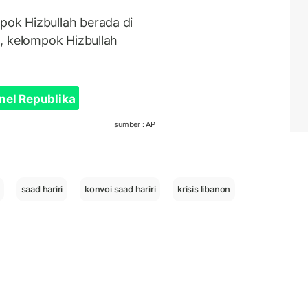
ok Hizbullah berada di
, kelompok Hizbullah
nel Republika
sumber : AP
saad hariri
konvoi saad hariri
krisis libanon