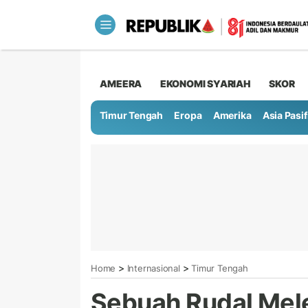
AMEERA
EKONOMI SYARIAH
SKOR
Timur Tengah
Eropa
Amerika
Asia Pasif
>
>
Home
Internasional
Timur Tengah
Sebuah Rudal Mel