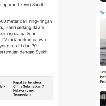
laporan televisi Saudi
Ter
500 meter dari iring-iringan
itu, Hariri sedang dalam
seorang ulama Sunni
t TV melaporkan bahwa
 yang terdiri dari 30
 pertemuan dengan Syekh
Kami
Ira
Pel
i
Kapal Berbendera
Naik
China Selamatkan 7
Nelayan yang
Tenggelam