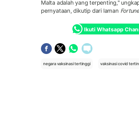
Malta adalah yang terpenting," ungka
pernyataan, dikutip dari laman
Fortun
Ikuti Whatsapp Chan
negara vaksinasi tertinggi
vaksinasi covid terti