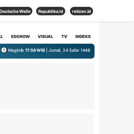
Deutsche Welle
Republika.id
retizen.id
AL
ESGNOW
VISUAL
TV
INDEKS
Maghrib
17:58 WIB
| Jumat, 24 Safar 1448