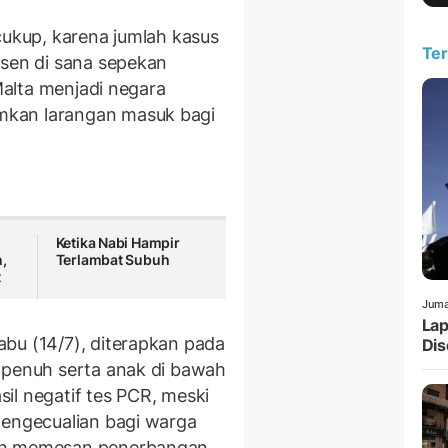
cukup, karena jumlah kasus
Ter
rsen di sana sepekan
 Malta menjadi negara
mkan larangan masuk bagi
Ketika Nabi Hampir
,
Terlambat Subuh
t
Juma
Lap
bu (14/7), diterapkan pada
Dis
 penuh serta anak di bawah
il negatif tes PCR, meski
pengecualian bagi warga
lah memesan penerbangan