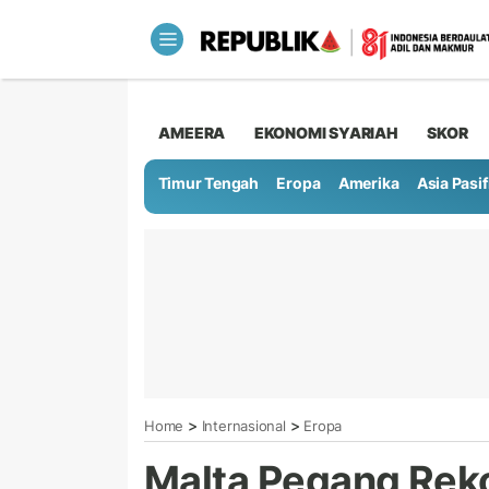
AMEERA
EKONOMI SYARIAH
SKOR
Timur Tengah
Eropa
Amerika
Asia Pasif
>
>
Home
Internasional
Eropa
Malta Pegang Reko