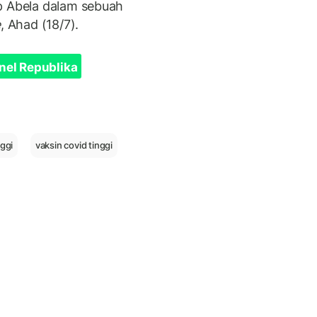
p Abela dalam sebuah
e
, Ahad (18/7).
nel Republika
nggi
vaksin covid tinggi