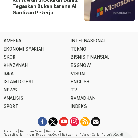
Tegaskan Bukan karena AI
Gantikan Pekerja
AMEERA
INTERNASIONAL
EKONOMI SYARIAH
TEKNO
SKOR
BISNIS FINANSIAL
KHAZANAH
ESGNOW
IQRA
VISUAL
ISLAM DIGEST
ENGLISH
NEWS
TV
ANALISIS
RAMADHAN
SPORT
INDEKS
About Us
|
Pedoman Siber
|
Disclaimer
Republika.id
|
Ihram.republika.co.id
|
Retizen.id
|
Rejabar.co.id
|
Rejogja.co.id
|