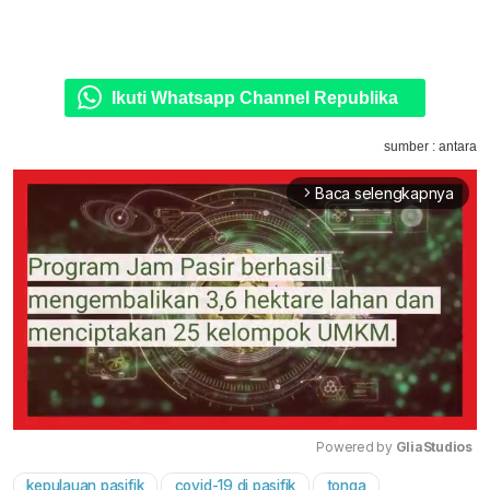
Ikuti Whatsapp Channel Republika
sumber : antara
Baca selengkapnya
arrow_forward_ios
Powered by 
GliaStudios
kepulauan pasifik
covid-19 di pasifik
tonga