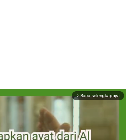
Baca selengkapnya
arrow_forward_ios