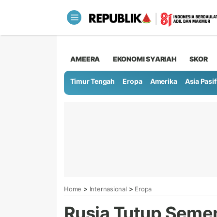
AMEERA
EKONOMI SYARIAH
SKOR
Timur Tengah
Eropa
Amerika
Asia Pasif
>
>
Home
Internasional
Eropa
Rusia Tutup Semen