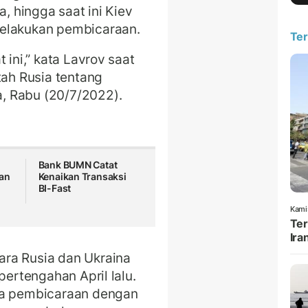
a, hingga saat ini Kiev
melakukan pembicaraan.
Ter
 ini,” kata Lavrov saat
tah Rusia tentang
, Rabu (20/7/2022).
Bank BUMN Catat
an
Kenaikan Transaksi
BI-Fast
Kami
Ter
Ira
ra Rusia dan Ukraina
pertengahan April lalu.
ma pembicaraan dengan