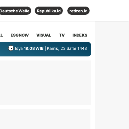
Deutsche Welle
Republika.id
retizen.id
AL
ESGNOW
VISUAL
TV
INDEKS
Isya
19:08 WIB
| Kamis, 23 Safar 1448