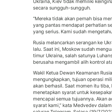
Ukraina, Kiev tidak memiliki kein
secara sungguh-sungguh.
“Mereka tidak akan pernah bisa men
yang pantas mendapat perhatian se
yang serius. Kami sudah mengetahui
Rusia melancarkan serangan ke Ukr
lalu. Saat ini, Moskow sudah mengu
timur Ukraina, salah satunya Luhan
berusaha mengambil alih kontrol at
Wakil Ketua Dewan Keamanan Rusi
mengungkapkan, tujuan operasi mili
akan berhasil. Saat momen itu tiba
menetapkan syarat untuk kesepakat
mencapai semua tujuannya. Akan a
syarat kami,” kata Medvedev dala
saluran Telegram, Selasa (19/7/202