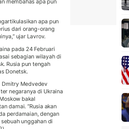
ginan membahas apa pun
gartikulasikan apa pun
rius dari orang-orang
nya,” ujar Lavrov.
aina pada 24 Februari
asai sebagian wilayah di
sk. Rusia pun tengah
as Donetsk.
a Dmitry Medvedev
ter negaranya di Ukraina
, Moskow bakal
an damai. “Rusia akan
da perdamaian, dengan
m sebuah unggahan di
2).