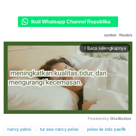
Ikuti Whatsapp Channel Republika
sumber : Reuters
Baca selengkapnya
arrow_forward_ios
Powered by 
GliaStudios
nancy pelosi
tur asia nancy pelosi
pelosi ke indo pasifik
Mute