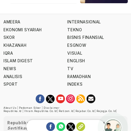
AMEERA
INTERNASIONAL
EKONOMI SYARIAH
TEKNO
SKOR
BISNIS FINANSIAL
KHAZANAH
ESGNOW
IQRA
VISUAL
ISLAM DIGEST
ENGLISH
NEWS
TV
ANALISIS
RAMADHAN
SPORT
INDEKS
About Us
|
Pedoman Siber
|
Disclaimer
Republika.id
|
Ihram.republika.co.id
|
Retizen.id
|
Rejabar.co.id
|
Rejogja.co.id
|
Republika telah diverifikasi oleh Dewan Pers
Sertifikat Nomor 1058/DP-Verifikasi/K/XII/2022