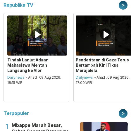
>
Republika TV
Tindak Lanjut Aduan
Penderitaan di Gaza Terus
Mahasiswa Mentan
Bertambah Kini Tikus
Langsung ke Alor
Merajalela
Dailynews
- Ahad , 09 Aug 2026,
Dailynews
- Ahad , 09 Aug 2026,
18:15 WIB
17:00 WIB
>
Terpopuler
Mbappe Marah Besar,
1