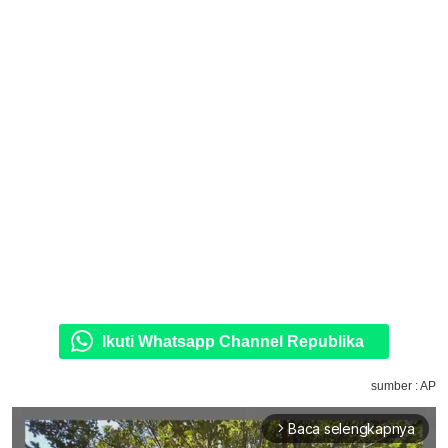
Ikuti Whatsapp Channel Republika
sumber : AP
Baca selengkapnya
arrow_forward_ios