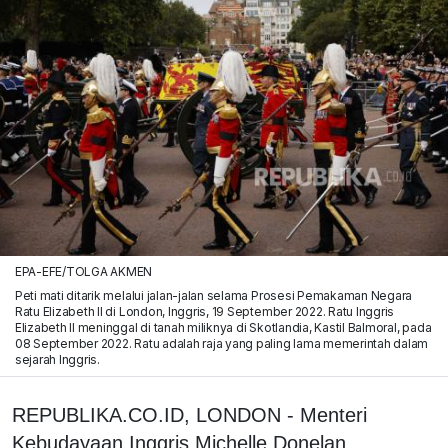
EPA-EFE/TOLGA AKMEN
Peti mati ditarik melalui jalan-jalan selama Prosesi Pemakaman Negara
Ratu Elizabeth II di London, Inggris, 19 September 2022. Ratu Inggris
Elizabeth II meninggal di tanah miliknya di Skotlandia, Kastil Balmoral, pada
08 September 2022. Ratu adalah raja yang paling lama memerintah dalam
sejarah Inggris.
REPUBLIKA.CO.ID, LONDON - Menteri
Kebudayaan Inggris Michelle Donelan