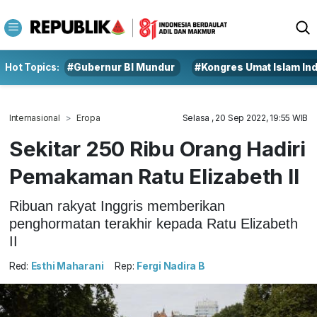
Hot Topics:
#Gubernur BI Mundur
#Kongres Umat Islam In
Internasional
Eropa
Selasa , 20 Sep 2022, 19:55 WIB
Sekitar 250 Ribu Orang Hadiri
Pemakaman Ratu Elizabeth II
Ribuan rakyat Inggris memberikan
penghormatan terakhir kepada Ratu Elizabeth
II
Red:
Esthi Maharani
Rep:
Fergi Nadira B