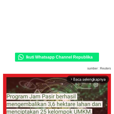
Ikuti Whatsapp Channel Republika
sumber : Reuters
Baca selengkapnya
arrow_forward_ios