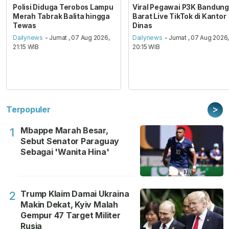
Polisi Diduga Terobos Lampu
Viral Pegawai P3K Bandung
Merah Tabrak Balita hingga
Barat Live TikTok di Kantor
Tewas
Dinas
Dailynews
- Jumat , 07 Aug 2026,
Dailynews
- Jumat , 07 Aug 2026
21:15 WIB
20:15 WIB
>
Terpopuler
Mbappe Marah Besar,
1
Sebut Senator Paraguay
Sebagai 'Wanita Hina'
Trump Klaim Damai Ukraina
2
Makin Dekat, Kyiv Malah
Gempur 47 Target Militer
Rusia