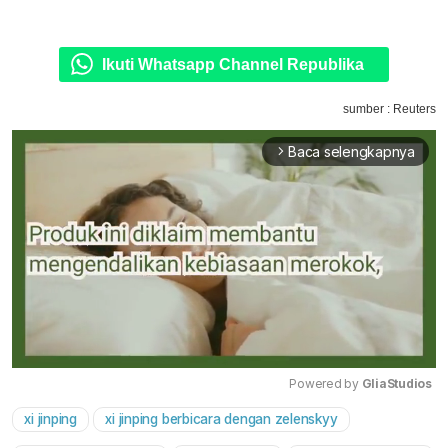
Ikuti Whatsapp Channel Republika
sumber : Reuters
Baca selengkapnya
arrow_forward_ios
Powered by 
GliaStudios
xi jinping
xi jinping berbicara dengan zelenskyy
Mute