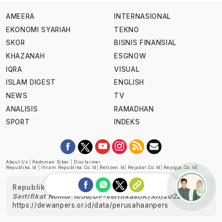
AMEERA
INTERNASIONAL
EKONOMI SYARIAH
TEKNO
SKOR
BISNIS FINANSIAL
KHAZANAH
ESGNOW
IQRA
VISUAL
ISLAM DIGEST
ENGLISH
NEWS
TV
ANALISIS
RAMADHAN
SPORT
INDEKS
About Us
|
Pedoman Siber
|
Disclaimer
Republika.id
|
Ihram.republika.co.id
|
Retizen.id
|
Rejabar.co.id
|
Rejogja.co.id
|
Republika telah diverifikasi oleh Dewan Pers
Sertifikat Nomor 1058/DP-Verifikasi/K/XII/2022
https://dewanpers.or.id/data/perusahaanpers
Ask me!