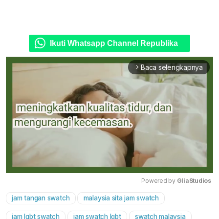
Ikuti Whatsapp Channel Republika
Baca selengkapnya
arrow_forward_ios
Powered by 
GliaStudios
jam tangan swatch
malaysia sita jam swatch
Mute
jam lgbt swatch
jam swatch lgbt
swatch malaysia