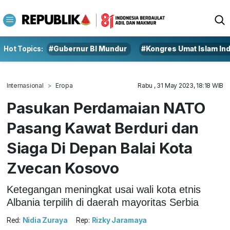
Hot Topics:
#Gubernur BI Mundur
#Kongres Umat Islam In
Internasional
Eropa
Rabu , 31 May 2023, 18:18 WIB
Pasukan Perdamaian NATO
Pasang Kawat Berduri dan
Siaga Di Depan Balai Kota
Zvecan Kosovo
Ketegangan meningkat usai wali kota etnis
Albania terpilih di daerah mayoritas Serbia
Red:
Nidia Zuraya
Rep:
Rizky Jaramaya