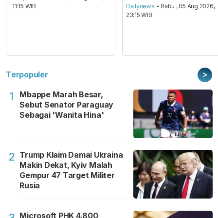
11:15 WIB
Dailynews
- Rabu , 05 Aug 2026,
23:15 WIB
>
Terpopuler
Mbappe Marah Besar,
1
Sebut Senator Paraguay
Sebagai 'Wanita Hina'
Trump Klaim Damai Ukraina
2
Makin Dekat, Kyiv Malah
Gempur 47 Target Militer
Rusia
Microsoft PHK 4.800
3