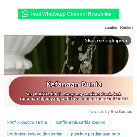
Ikuti Whatsapp Channel Republika
sumber : Reuters
Baca selengkapnya
arrow_forward_ios
Powered by 
GliaStudios
konflik kosovo serbia
konflik etnis serbia kosovo
Mute
bentrokan kosovo dan serbia
pasukan perdamaian nato