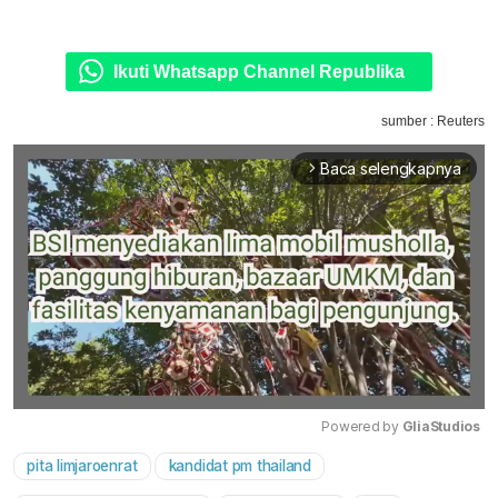
Ikuti Whatsapp Channel Republika
sumber : Reuters
Baca selengkapnya
arrow_forward_ios
Powered by 
GliaStudios
pita limjaroenrat
kandidat pm thailand
Mute