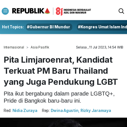
Hot Topics:
#Gubernur BI Mundur
#Kongres Umat Islam In
Internasional
Asia Pasifik
Selasa , 11 Jul 2023, 14:54 WIB
Pita Limjaroenrat, Kandidat
Terkuat PM Baru Thailand
yang Juga Pendukung LGBT
Pita ikut bergabung dalam parade LGBTQ+,
Pride di Bangkok baru-baru ini.
Red:
Nidia Zuraya
Rep:
Dwina Agustin, Rizky Jaramaya