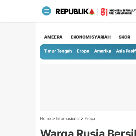
AMEERA
EKONOMI SYARIAH
SKOR
Timur Tengah
Eropa
Amerika
Asia Pasif
>
>
Home
Internasional
Eropa
Warga Rusia Bersi