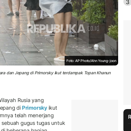
3
Foto: AP Photo/Ahn Young-joon
ara dan Jepang di Primorsky ikut terdampak Topan Khanun
ilayah Rusia yang
epang di
Primorsky
ikut
umnya telah menerjang
 sebuah gugus tugas untuk
di beberapa bagian