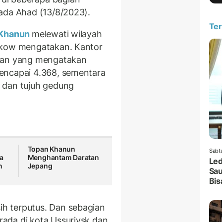
ada Ahad (13/8/2023).
Ter
 Khanun
melewati wilayah
skow mengatakan. Kantor
ian yang mengatakan
encapai 4.368, sementara
 dan tujuh gedung
Topan Khanun
Sabt
a
Menghantam Daratan
Led
n
Jepang
Sau
Bis
h terputus. Dan sebagian
ada di kota Ussuriysk dan