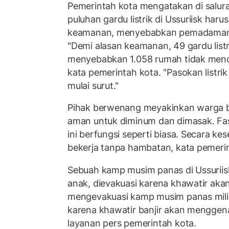
Pemerintah kota mengatakan di salu
puluhan gardu listrik di Ussuriisk haru
keamanan, menyebabkan pemadaman li
"Demi alasan keamanan, 49 gardu listr
menyebabkan 1.058 rumah tidak menda
kata pemerintah kota. "Pasokan listrik 
mulai surut."
Pihak berwenang meyakinkan warga b
aman untuk diminum dan dimasak. Fasil
ini berfungsi seperti biasa. Secara kes
bekerja tanpa hambatan, kata pemeri
Sebuah kamp musim panas di Ussuriisk
anak, dievakuasi karena khawatir akan
mengevakuasi kamp musim panas milik p
karena khawatir banjir akan menggena
layanan pers pemerintah kota.