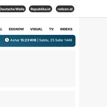
Deutsche Welle
Republika.id
retizen.id
AL
ESGNOW
VISUAL
TV
INDEKS
Ashar
15:23 WIB
| Sabtu, 25 Safar 1448