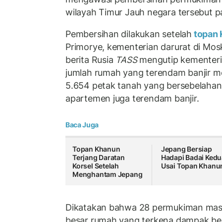
wilayah Timur Jauh negara tersebut p
Pembersihan dilakukan setelah
topan
Primorye, kementerian darurat di Mo
berita Rusia
TASS
mengutip kementer
jumlah rumah yang terendam banjir m
5.654 petak tanah yang bersebelahan
apartemen juga terendam banjir.
Baca Juga
Topan Khanun
Jepang Bersiap
Terjang Daratan
Hadapi Badai Kedu
Korsel Setelah
Usai Topan Khanu
Menghantam Jepang
Dikatakan bahwa 28 permukiman masi
besar rumah yang terkena dampak ber