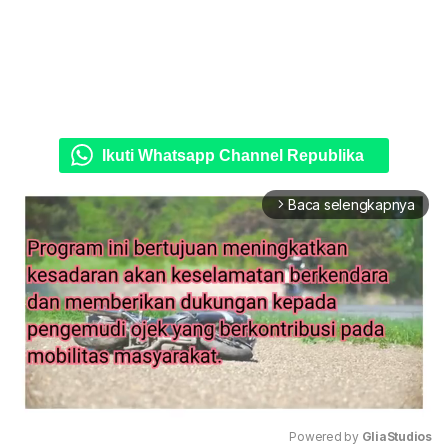
Ikuti Whatsapp Channel Republika
Baca selengkapnya
arrow_forward_ios
Powered by 
GliaStudios