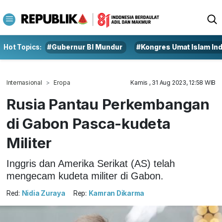
Hot Topics:
#Gubernur BI Mundur
#Kongres Umat Islam In
Internasional
Eropa
Kamis , 31 Aug 2023, 12:58 WIB
Rusia Pantau Perkembangan
di Gabon Pasca-kudeta
Militer
Inggris dan Amerika Serikat (AS) telah
mengecam kudeta militer di Gabon.
Red:
Nidia Zuraya
Rep:
Kamran Dikarma