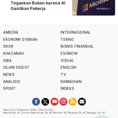
Tegaskan Bukan karena AI
Gantikan Pekerja
AMEERA
INTERNASIONAL
EKONOMI SYARIAH
TEKNO
SKOR
BISNIS FINANSIAL
KHAZANAH
ESGNOW
IQRA
VISUAL
ISLAM DIGEST
ENGLISH
NEWS
TV
ANALISIS
RAMADHAN
SPORT
INDEKS
About Us
|
Pedoman Siber
|
Disclaimer
Republika.id
|
Ihram.republika.co.id
|
Retizen.id
|
Rejabar.co.id
|
Rejogja.co.id
|