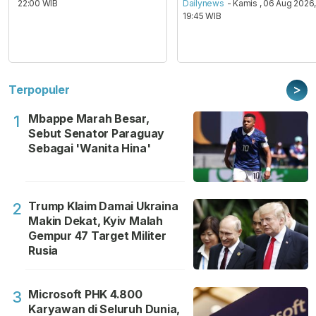
22:00 WIB
Dailynews
- Kamis , 06 Aug 2026
19:45 WIB
>
Terpopuler
Mbappe Marah Besar,
1
Sebut Senator Paraguay
Sebagai 'Wanita Hina'
Trump Klaim Damai Ukraina
2
Makin Dekat, Kyiv Malah
Gempur 47 Target Militer
Rusia
Microsoft PHK 4.800
3
Karyawan di Seluruh Dunia,