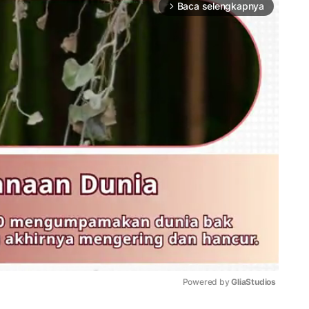
Baca selengkapnya
arrow_forward_ios
Powered by 
GliaStudios