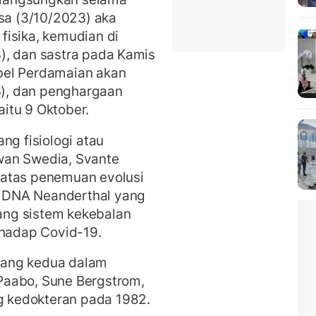
asa (3/10/2023) aka
fisika, kemudian di
), dan sastra pada Kamis
bel Perdamaian akan
), dan penghargaan
itu 9 Oktober.
ng fisiologi atau
wan Swedia, Svante
 atas penemuan evolusi
 DNA Neanderthal yang
ng sistem kekebalan
rhadap Covid-19.
yang kedua dalam
Paabo, Sune Bergstrom,
 kedokteran pada 1982.