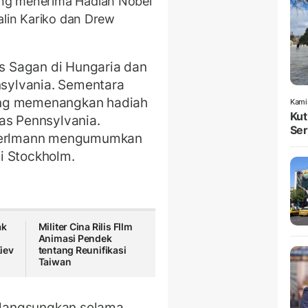
ng menerima Hadiah Nobel
alin Kariko dan Drew
as Sagan di Hungaria dan
nsylvania. Sementara
ang memenangkan hadiah
Kami
Kut
as Pennsylvania.
Ser
 Perlmann mengumumkan
i Stockholm.
ak
Militer Cina Rilis FIlm
Animasi Pendek
iev
tentang Reunifikasi
Taiwan
langsungkan selama