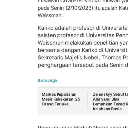
melawan Covid-19. Kedua ilmuwan ya
pada Senin (2/10/2023) itu adalah Kat
Weissman.
Kariko adalah profesor di Universit
asisten profesor di Universitas Pen
Weissman melakukan penelitian y
bersama dengan Kariko di Universit
Sekretaris Majelis Nobel, Thomas
penghargaan tersebut pada Senin d
Baca Juga
Markas Kepolisian
Zelenskyy Sebut t
Mesir Kebakaran, 25
Ada yang Bisa
Orang Terluka
Lemahkan Tekad K
Kalahkan Rusia
Pengumuman Hadiah Nobel akan di