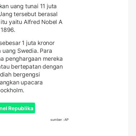
n uang tunai 11 juta
 Uang tersebut berasal
tu yaitu Alfred Nobel A
 1896.
ebesar 1 juta kronor
ta uang Swedia. Para
ma penghargaan mereka
tau bertepatan dengan
adiah bergengsi
dangkan upacara
tockholm.
nel Republika
sumber : AP