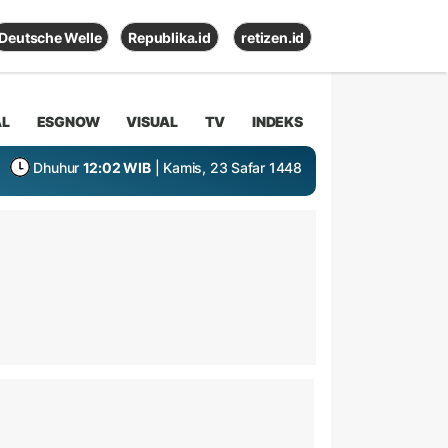
Deutsche Welle
Republika.id
retizen.id
AL
ESGNOW
VISUAL
TV
INDEKS
Dhuhur
12:02 WIB
| Kamis, 23 Safar 1448