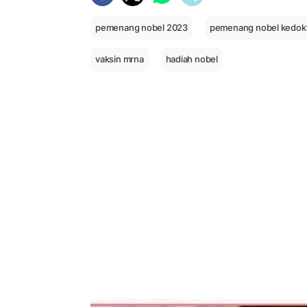
pemenang nobel 2023
pemenang nobel kedok
vaksin mrna
hadiah nobel