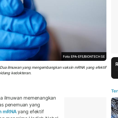
Foto: EPA-EFE/BIONTECH SE
). Dua ilmuwan yang mengembangkan vaksin mRNA yang efektif
idang kedokteran.
Ter
ua ilmuwan memenangkan
tas penemuan yang
in mRNA
yang efektif