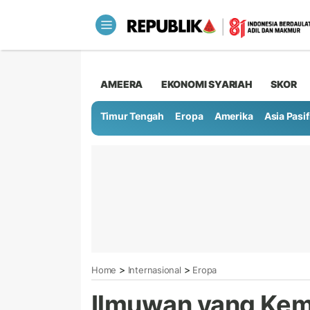
AMEERA
EKONOMI SYARIAH
SKOR
Timur Tengah
Eropa
Amerika
Asia Pasif
>
>
Home
Internasional
Eropa
Ilmuwan yang Ke