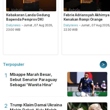
Kebakaran Landa Gedung
Febrie Adriansyah Akhirnya
Bapenda Pemprov DKI
Kenakan Rompi Orange
Dailynews
- Jumat , 07 Aug 2026,
Dailynews
- Jumat , 07 Aug 2026
23:00 WIB
22:30 WIB
>
Terpopuler
Mbappe Marah Besar,
1
Sebut Senator Paraguay
Sebagai 'Wanita Hina'
Trump Klaim Damai Ukraina
2
Makin Dekat, Kyiv Malah