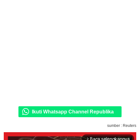
Ikuti Whatsapp Channel Republika
sumber : Reuters
Baca selengkapnya
arrow_forward_ios