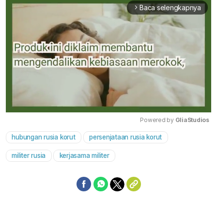
Baca selengkapnya
arrow_forward_ios
Powered by 
GliaStudios
hubungan rusia korut
persenjataan rusia korut
Mute
militer rusia
kerjasama militer