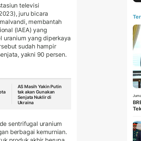
siun televisi
023), juru bicara
Ter
 Kamalvandi, membantah
ional (IAEA) yang
l uranium yang diperkaya
ersebut sudah hampir
njata, yakni 90 persen.
AS Masih Yakin Putin
pta
tak akan Gunakan
Juma
Senjata Nuklir di
BRE
Ukraina
Tek
 sentrifugal uranium
ngan berbagai kemurnian.
uk produk akhir berupa