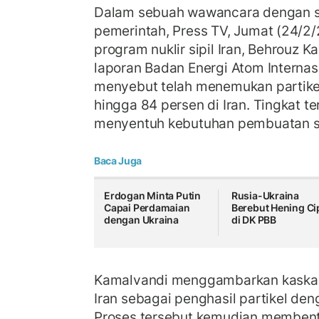
Dalam sebuah wawancara dengan sta
pemerintah, Press TV, Jumat (24/2/2
program nuklir sipil Iran, Behrouz
laporan Badan Energi Atom Internas
menyebut telah menemukan partike
hingga 84 persen di Iran. Tingkat t
menyentuh kebutuhan pembuatan se
Baca Juga
Erdogan Minta Putin
Rusia-Ukraina
Capai Perdamaian
Berebut Hening Ci
dengan Ukraina
di DK PBB
Kamalvandi menggambarkan kaskade
Iran sebagai penghasil partikel de
Proses tersebut kemudian membent