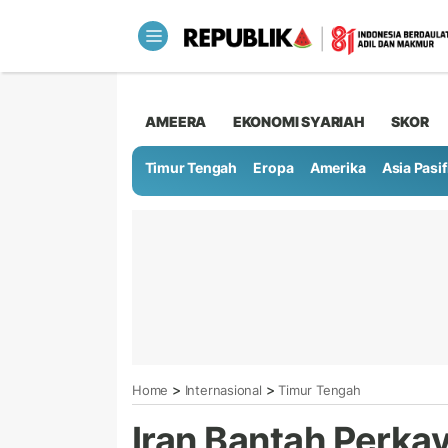
AMEERA
EKONOMI SYARIAH
SKOR
Timur Tengah
Eropa
Amerika
Asia Pasif
>
>
Home
Internasional
Timur Tengah
Iran Bantah Perka