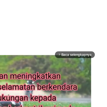
Baca selengkapnya
arrow_forward_ios