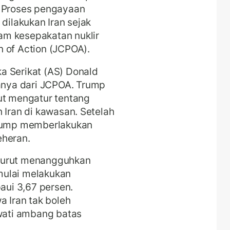
. Proses pengayaan
 dilakukan Iran sejak
am kesepakatan nuklir
 of Action (JCPOA).
a Serikat (AS) Donald
nya dari JCPOA. Trump
ut mengatur tentang
 Iran di kawasan. Setelah
Trump memberlakukan
eheran.
turut menangguhkan
mulai melakukan
ui 3,67 persen.
Iran tak boleh
ati ambang batas