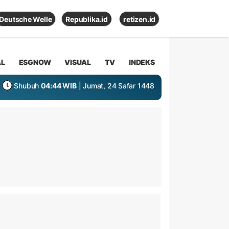
Deutsche Welle
Republika.id
retizen.id
AL
ESGNOW
VISUAL
TV
INDEKS
Shubuh
04:44 WIB
| Jumat, 24 Safar 1448