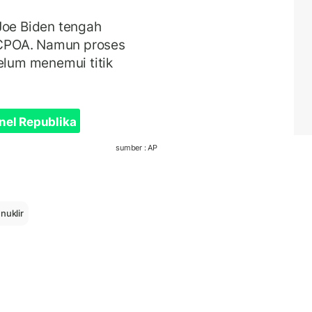
Joe Biden tengah
CPOA. Namun proses
elum menemui titik
nel Republika
sumber : AP
nuklir