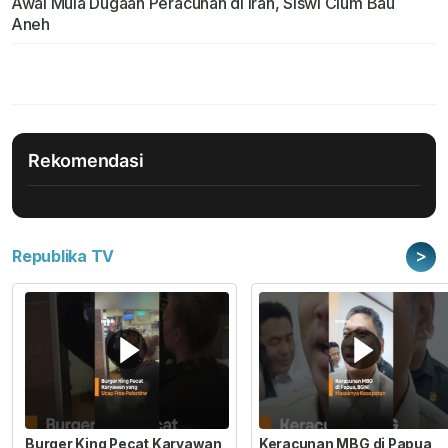
Awal Mula Dugaan Peracunan di Iran, Siswi Cium Bau
Aneh
Rekomendasi
>
Republika TV
Burger King Pecat Karyawan
Keracunan MBG di Papua