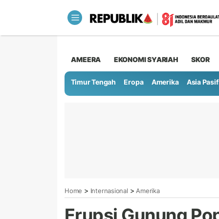
AMEERA
EKONOMI SYARIAH
SKOR
Timur Tengah
Eropa
Amerika
Asia Pasif
>
>
Home
Internasional
Amerika
Erupsi Gunung Pop