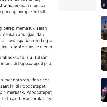
tivitas tersebut memicu
m gunung berapi kembali
g berapi memasuki salah
untahkan abu, gas, dan
tkan kewaspadaan ke tingkat
atan, tetapi belum ke merah.
erabad-abad lalu. Tulisan
s intens di Popocatepetl pada
ko mengatakan, tidak ada
aat ini di Popocatepetl
ebih merusak. Popocatepetl
. Letusan besar terakhirnya
.