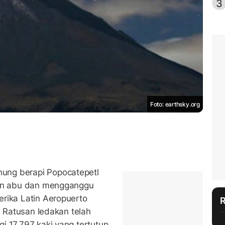
3
Foto: earthsky.org
ung berapi Popocatepetl
gan abu dan mengganggu
rika Latin Aeropuerto
. Ratusan ledakan telah
i 17.797 kaki yang tertutup