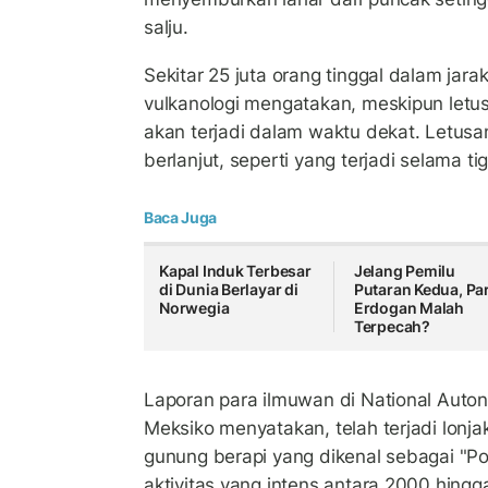
salju.
Sekitar 25 juta orang tinggal dalam jarak
vulkanologi mengatakan, meskipun letu
akan terjadi dalam waktu dekat. Letus
berlanjut, seperti yang terjadi selama t
Baca Juga
Kapal Induk Terbesar
Jelang Pemilu
di Dunia Berlayar di
Putaran Kedua, Par
Norwegia
Erdogan Malah
Terpecah?
Laporan para ilmuwan di National Auto
Meksiko menyatakan, telah terjadi lonjak
gunung berapi yang dikenal sebagai "Pop
aktivitas yang intens antara 2000 hingga