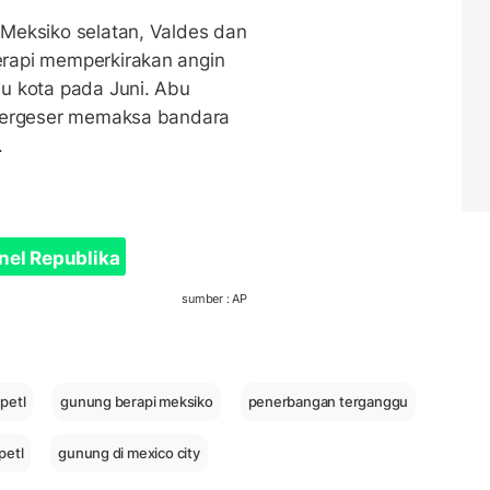
Meksiko selatan, Valdes dan
rapi memperkirakan angin
u kota pada Juni. Abu
 bergeser memaksa bandara
.
nel Republika
sumber : AP
petl
gunung berapi meksiko
penerbangan terganggu
petl
gunung di mexico city