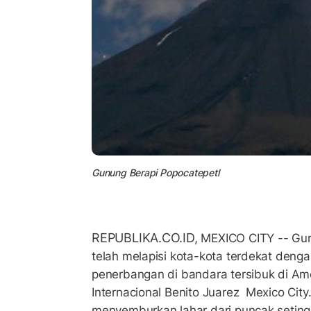
Gunung Berapi Popocatepetl
REPUBLIKA.CO.ID,
MEXICO CITY -- Gun
telah melapisi kota-kota terdekat den
penerbangan di bandara tersibuk di Ame
Internacional Benito Juarez Mexico City
menyemburkan lahar dari puncak setingg