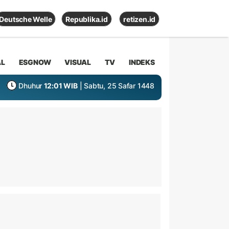
Deutsche Welle
Republika.id
retizen.id
AL
ESGNOW
VISUAL
TV
INDEKS
Dhuhur
12:01 WIB
| Sabtu, 25 Safar 1448