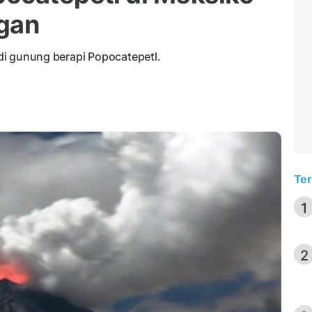
gan
4 di gunung berapi Popocatepetl.
Ter
1
2