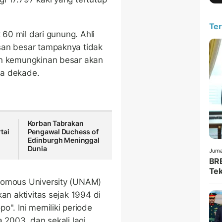
Ter
 60 mil dari gunung. Ahli
san besar tampaknya tidak
an kemungkinan besar akan
iga dekade.
Korban Tabrakan
tai
Pengawal Duchess of
Edinburgh Meninggal
Dunia
Juma
BRE
Tek
nomous University (UNAM)
an aktivitas sejak 1994 di
o". Ini memiliki periode
 2003, dan sekali lagi