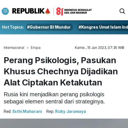
Hot Topics:
#Gubernur BI Mundur
#Kongres Umat Islam In
Internasional
Eropa
Kamis , 15 Jun 2023, 07:35 WIB
Perang Psikologis, Pasukan
Khusus Chechnya Dijadikan
Alat Ciptakan Ketakutan
Rusia kini menjadikan perang psikologis
sebagai elemen sentral dari strateginya.
Red:
Esthi Maharani
Rep:
Rizky Jaramaya