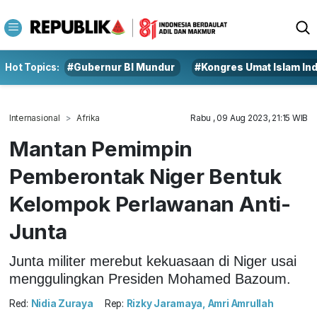
Hot Topics:
#Gubernur BI Mundur
#Kongres Umat Islam In
Internasional
Afrika
Rabu , 09 Aug 2023, 21:15 WIB
Mantan Pemimpin
Pemberontak Niger Bentuk
Kelompok Perlawanan Anti-
Junta
Junta militer merebut kekuasaan di Niger usai
menggulingkan Presiden Mohamed Bazoum.
Red:
Nidia Zuraya
Rep:
Rizky Jaramaya, Amri Amrullah