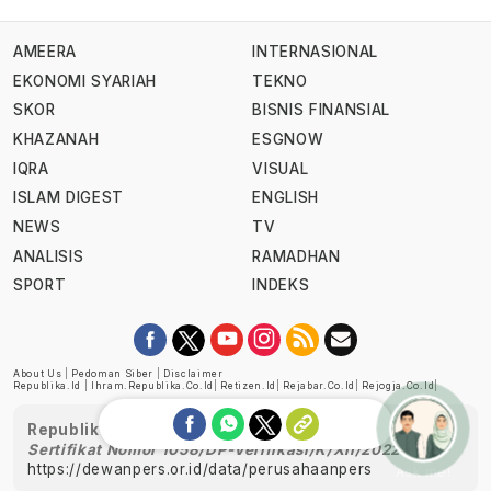
AMEERA
INTERNASIONAL
EKONOMI SYARIAH
TEKNO
SKOR
BISNIS FINANSIAL
KHAZANAH
ESGNOW
IQRA
VISUAL
ISLAM DIGEST
ENGLISH
NEWS
TV
ANALISIS
RAMADHAN
SPORT
INDEKS
About Us
|
Pedoman Siber
|
Disclaimer
Republika.id
|
Ihram.republika.co.id
|
Retizen.id
|
Rejabar.co.id
|
Rejogja.co.id
|
Republika telah diverifikasi oleh Dewan Pers
Sertifikat Nomor 1058/DP-Verifikasi/K/XII/2022
https://dewanpers.or.id/data/perusahaanpers
Ask me!