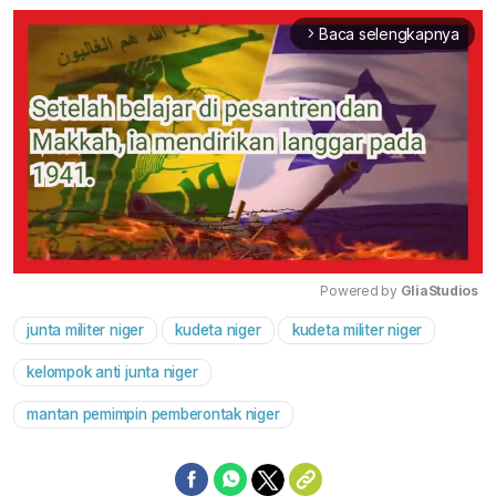
Baca selengkapnya
arrow_forward_ios
Powered by 
GliaStudios
junta militer niger
kudeta niger
kudeta militer niger
Mute
kelompok anti junta niger
mantan pemimpin pemberontak niger