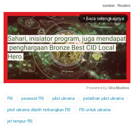
sumber : Reuters
Baca selengkapnya
arrow_forward_ios
Powered by 
GliaStudios
f16
pesawat f16
pilot ukraina
pelatihan pilot ukraina
Mute
pilot ukraina dilatih terbangkan f16
f16 untuk ukraina
jet tempur f16