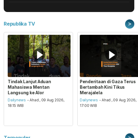
>
Republika TV
Tindak Lanjut Aduan
Penderitaan di Gaza Terus
Mahasiswa Mentan
Bertambah Kini Tikus
Langsung ke Alor
Merajalela
Dailynews
- Ahad , 09 Aug 2026,
Dailynews
- Ahad , 09 Aug 2026,
18:15 WIB
17:00 WIB
>
Terpopuler