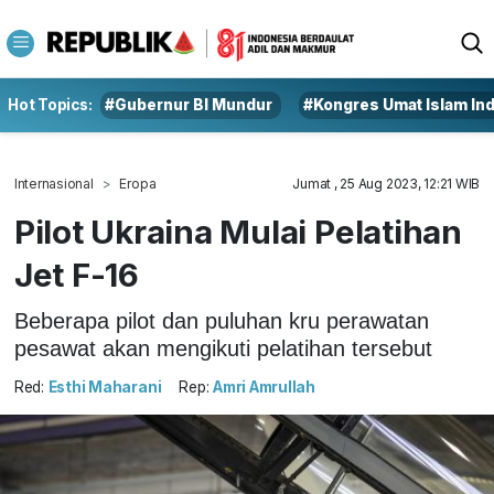
Hot Topics:
#Gubernur BI Mundur
#Kongres Umat Islam In
Internasional
Eropa
Jumat , 25 Aug 2023, 12:21 WIB
Pilot Ukraina Mulai Pelatihan
Jet F-16
Beberapa pilot dan puluhan kru perawatan
pesawat akan mengikuti pelatihan tersebut
Red:
Esthi Maharani
Rep:
Amri Amrullah