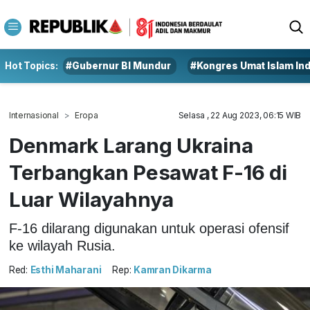
Hot Topics:
#Gubernur BI Mundur
#Kongres Umat Islam In
Internasional
Eropa
Selasa , 22 Aug 2023, 06:15 WIB
Denmark Larang Ukraina
Terbangkan Pesawat F-16 di
Luar Wilayahnya
F-16 dilarang digunakan untuk operasi ofensif
ke wilayah Rusia.
Red:
Esthi Maharani
Rep:
Kamran Dikarma