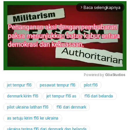
Baca selengkapnya
arrow_forward_ios
Powered by 
GliaStudios
jet tempur f16
pesawat tempur f16
pilot f16
Mute
denmark kirim f16
jet tempur f16 as
f16 dari belanda
pilot ukraina latihan f16
f16 dari denmark
as setuju kirim f16 ke ukraina
ukraina terima f16 dari denmark dan belanda