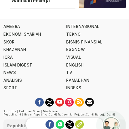
Gantikan Pekerja
AMEERA
INTERNASIONAL
EKONOMI SYARIAH
TEKNO
SKOR
BISNIS FINANSIAL
KHAZANAH
ESGNOW
IQRA
VISUAL
ISLAM DIGEST
ENGLISH
NEWS
TV
ANALISIS
RAMADHAN
SPORT
INDEKS
About Us
|
Pedoman Siber
|
Disclaimer
Republika.id
|
Ihram.republika.co.id
|
Retizen.id
|
Rejabar.co.id
|
Rejogja.co.id
|
Republika telah diverifikasi oleh Dewan Pers