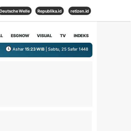
Deutsche Welle
Republika.id
retizen.id
AL
ESGNOW
VISUAL
TV
INDEKS
Ashar
15:23 WIB
| Sabtu, 25 Safar 1448