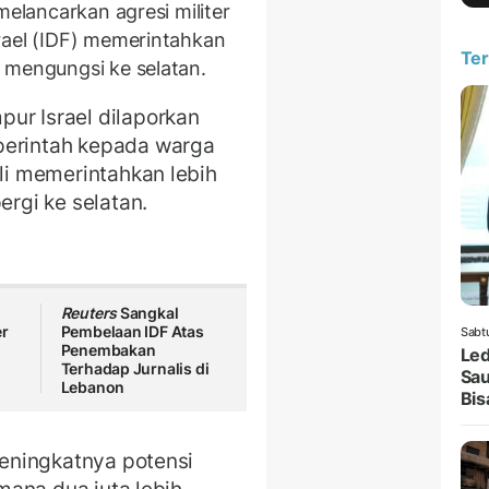
melancarkan agresi militer
rael (IDF) memerintahkan
Ter
 mengungsi ke selatan.
ur Israel dilaporkan
perintah kepada warga
ali memerintahkan lebih
ergi ke selatan.
Reuters
Sangkal
er
Pembelaan IDF Atas
Sabt
Penembakan
Led
Terhadap Jurnalis di
Sau
Lebanon
Bis
 meningkatnya potensi
 mana dua juta lebih