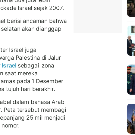
okade Israel sejak 2007.
ael berisi ancaman bahwa
 selatan akan dianggap
er Israel juga
arga Palestina di Jalur
 Israel
sebagai 'zona
kan saat mereka
Hamas pada 1 Desember
a tujuh hari berakhir.
i label dalam bahasa Arab
er. Peta tersebut membagi
sepanjang 25 mil menjadi
i nomor.