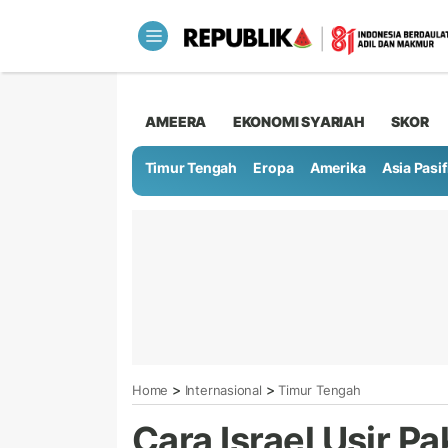
AMEERA
EKONOMI SYARIAH
SKOR
Timur Tengah
Eropa
Amerika
Asia Pasif
>
>
Home
Internasional
Timur Tengah
Cara Israel Usir P