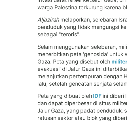
warga Palestina terkurung karena bl
Aljazirah
melaporkan, selebaran Isr
penduduk yang tidak mengungsi ke
sebagai "teroris".
Selain menggunakan selebaran, milit
menerbitkan peta 'genosida' untuk w
Gaza. Peta yang disebut oleh
militer
evakuasi' di Jalur Gaza ini diterbit
melanjutkan pertempuran dengan 
lalu, setelah gencatan senjata selam
Peta yang dibuat oleh
IDF
ini diber
dan dapat diperbesar di situs milit
Jalur Gaza, yang padat penduduk, 
ratusan sektor atau blok yang diber