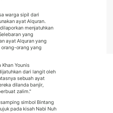
a warga sipil dari
unakan ayat Alquran.
l dilaporkan menjatuhkan
 Selebaran yang
ipan ayat Alquran yang
n orang-orang yang
a Khan Younis
jatuhkan dari langit oleh
 atasnya sebuah ayat
reka dilanda banjir,
rbuat zalim."
i samping simbol Bintang
rujuk pada kisah Nabi Nuh