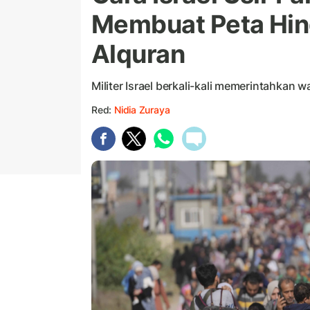
Membuat Peta Hi
Alquran
Militer Israel berkali-kali memerintahkan 
Red:
Nidia Zuraya