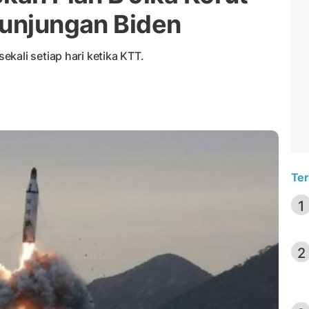
Kunjungan Biden
kali setiap hari ketika KTT.
Ter
1
2