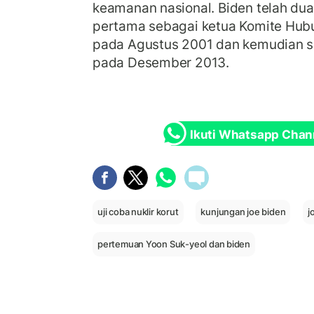
keamanan nasional. Biden telah du
pertama sebagai ketua Komite Hub
pada Agustus 2001 dan kemudian s
pada Desember 2013.
Ikuti Whatsapp Chan
uji coba nuklir korut
kunjungan joe biden
j
pertemuan Yoon Suk-yeol dan biden