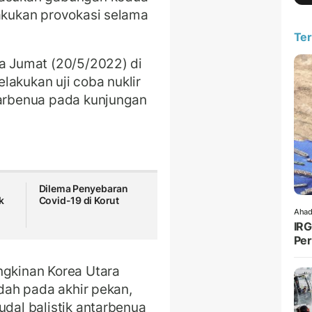
lakukan provokasi selama
Ter
da Jumat (20/5/2022) di
lakukan uji coba nuklir
tarbenua pada kunjungan
Dilema Penyebaran
k
Covid-19 di Korut
Ahad
IRG
Per
ngkinan Korea Utara
ndah pada akhir pekan,
udal balistik antarbenua