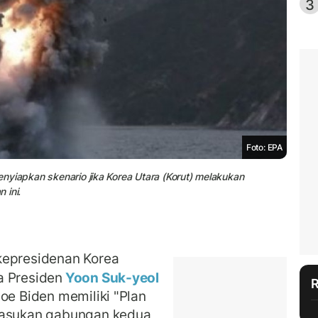
3
Foto: EPA
menyiapkan skenario jika Korea Utara (Korut) melakukan
 ini.
kepresidenan Korea
a Presiden
Yoon Suk-yeol
oe Biden memiliki "Plan
 pasukan gabungan kedua