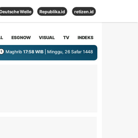
Deutsche Welle
Republika.id
retizen.id
AL
ESGNOW
VISUAL
TV
INDEKS
Maghrib
17:58 WIB
| Minggu, 26 Safar 1448