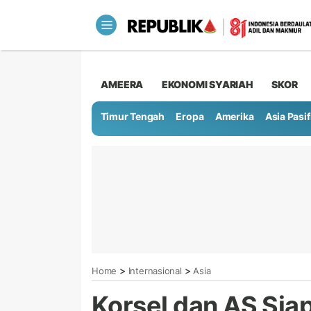
AMEERA
EKONOMI SYARIAH
SKOR
Timur Tengah
Eropa
Amerika
Asia Pasif
>
>
Home
Internasional
Asia
Korsel dan AS Siap