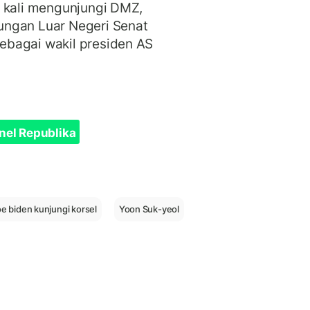
a kali mengunjungi DMZ,
ungan Luar Negeri Senat
ebagai wakil presiden AS
nel Republika
oe biden kunjungi korsel
Yoon Suk-yeol