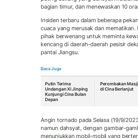
bagian timur, dan menewaskan 10 ora
Insiden terbaru dalam beberapa peka
cuaca yang merusak dan mematikan. 
pihak berwenang untuk meminta kew
kencang di daerah-daerah pesisir deka
pantai Jiangsu.
Baca Juga
Putin Terima
Perombakan Masj
Undangan Xi Jinping
di Cina Berlanjut
Kunjungi Cina Bulan
Depan
Angin tornado pada Selasa (19/9/2023
namun dahsyat, dengan gambar-gamba
menunjukkan mobil-mobil yang berterb