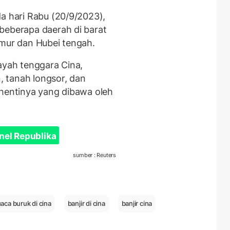
da hari Rabu (20/9/2023),
beberapa daerah di barat
imur dan Hubei tengah.
ayah tenggara Cina,
 tanah longsor, dan
-hentinya yang dibawa oleh
nel Republika
sumber : Reuters
aca buruk di cina
banjir di cina
banjir cina