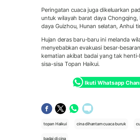
Peringatan cuaca juga dikeluarkan pa
untuk wilayah barat daya Chongqing, 
daya Guizhou, Hunan selatan, Anhui t
Hujan deras baru-baru ini melanda wil
menyebabkan evakuasi besar-besaran,
kematian akibat badai yang tak henti
sisa-sisa Topan Haikui.
Ikuti Whatsapp Chan
topan Haikui
cina dihantam cuaca buruk
cu
badai di cina