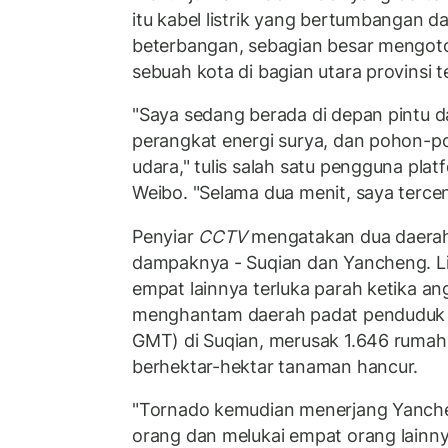
itu kabel listrik yang bertumbangan d
beterbangan, sebagian besar mengotori
sebuah kota di bagian utara provinsi t
"Saya sedang berada di depan pintu 
perangkat energi surya, dan pohon-p
udara," tulis salah satu pengguna plat
Weibo. "Selama dua menit, saya terce
Penyiar
CCTV
mengatakan dua daerah d
dampaknya - Suqian dan Yancheng. L
empat lainnya terluka parah ketika ang
menghantam daerah padat penduduk p
GMT) di Suqian, merusak 1.646 ruma
berhektar-hektar tanaman hancur.
"Tornado kemudian menerjang Yanch
orang dan melukai empat orang lainny