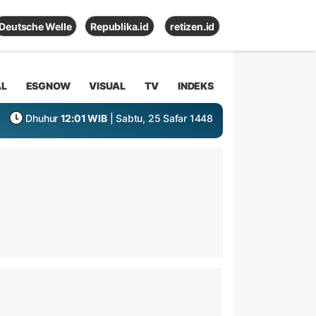
Deutsche Welle
Republika.id
retizen.id
AL
ESGNOW
VISUAL
TV
INDEKS
Dhuhur
12:01 WIB
| Sabtu, 25 Safar 1448