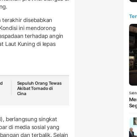
ng.
Ter
n terakhir disebabkan
Kondisi ini mendorong
aspadaan terhadap angin
t Laut Kuning di lepas
id
Sepuluh Orang Tewas
Akibat Tornado di
Sabt
Cina
Men
Seg
), berlangsung singkat
r di media sosial yang
angan dan terbalik. Selain