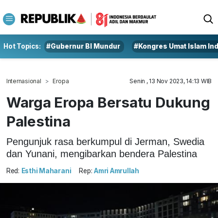
Hot Topics:
#Gubernur BI Mundur
#Kongres Umat Islam In
Internasional
Eropa
Senin , 13 Nov 2023, 14:13 WIB
Warga Eropa Bersatu Dukung
Palestina
Pengunjuk rasa berkumpul di Jerman, Swedia
dan Yunani, mengibarkan bendera Palestina
Red:
Esthi Maharani
Rep:
Amri Amrullah