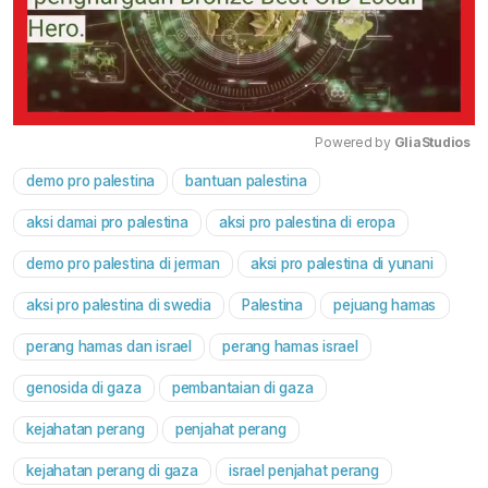
Powered by 
GliaStudios
demo pro palestina
bantuan palestina
Mute
aksi damai pro palestina
aksi pro palestina di eropa
demo pro palestina di jerman
aksi pro palestina di yunani
aksi pro palestina di swedia
Palestina
pejuang hamas
perang hamas dan israel
perang hamas israel
genosida di gaza
pembantaian di gaza
kejahatan perang
penjahat perang
kejahatan perang di gaza
israel penjahat perang