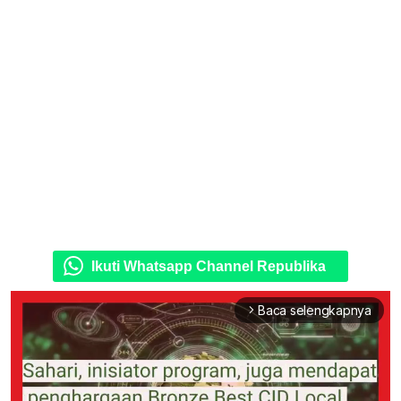
Ikuti Whatsapp Channel Republika
Baca selengkapnya
arrow_forward_ios