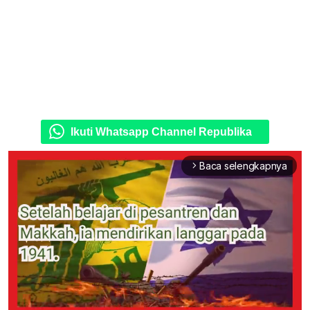
Ikuti Whatsapp Channel Republika
Baca selengkapnya
arrow_forward_ios