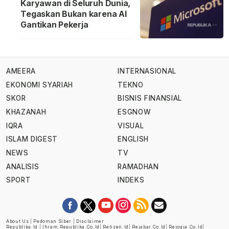
Karyawan di Seluruh Dunia,
Tegaskan Bukan karena AI
Gantikan Pekerja
AMEERA
INTERNASIONAL
EKONOMI SYARIAH
TEKNO
SKOR
BISNIS FINANSIAL
KHAZANAH
ESGNOW
IQRA
VISUAL
ISLAM DIGEST
ENGLISH
NEWS
TV
ANALISIS
RAMADHAN
SPORT
INDEKS
About Us
|
Pedoman Siber
|
Disclaimer
Republika.id
|
Ihram.republika.co.id
|
Retizen.id
|
Rejabar.co.id
|
Rejogja.co.id
|