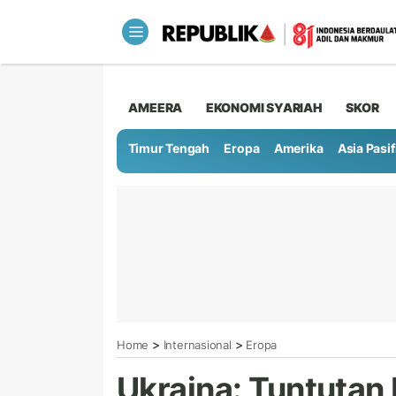
AMEERA
EKONOMI SYARIAH
SKOR
Timur Tengah
Eropa
Amerika
Asia Pasif
>
>
Home
Internasional
Eropa
Ukraina: Tuntutan