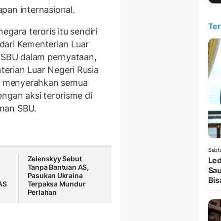
pan internasional.
Ter
gara teroris itu sendiri
a dari Kementerian Luar
a SBU dalam pernyataan,
erian Luar Negeri Rusia
a menyerahkan semua
ngan aksi terorisme di
anan SBU.
Sabt
Zelenskyy Sebut
Led
Tanpa Bantuan AS,
Sau
Pasukan Ukraina
Bis
AS
Terpaksa Mundur
Perlahan