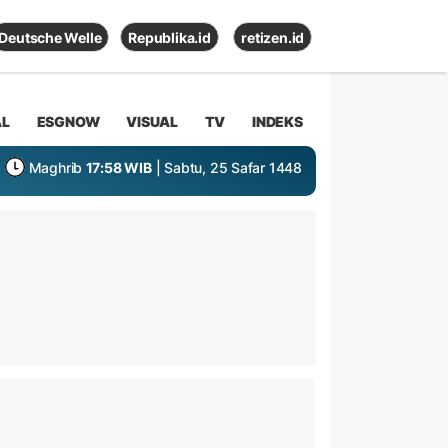
Deutsche Welle
Republika.id
retizen.id
AL
ESGNOW
VISUAL
TV
INDEKS
Maghrib
17:58 WIB
| Sabtu, 25 Safar 1448