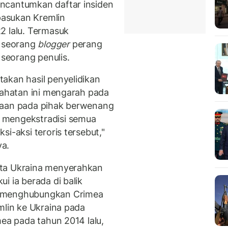
ncantumkan daftar insiden
 pasukan Kremlin
2 lalu. Termasuk
 seorang
blogger
perang
 seorang penulis.
akan hasil penyelidikan
ejahatan ini mengarah pada
taan pada pihak berwenang
 mengekstradisi semua
i-aksi teroris tersebut,"
ya.
nta Ukraina menyerahkan
i ia berada di balik
g menghubungkan Crimea
mlin ke Ukraina pada
mea pada tahun 2014 lalu,