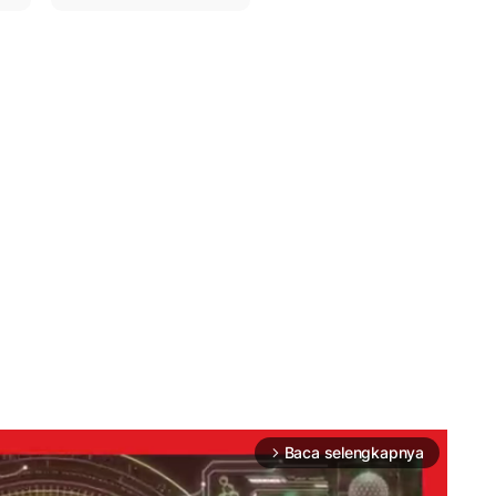
Baca selengkapnya
arrow_forward_ios