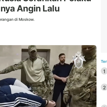
nya Angin Lalu
erangan di Moskow.
Ter
1
2